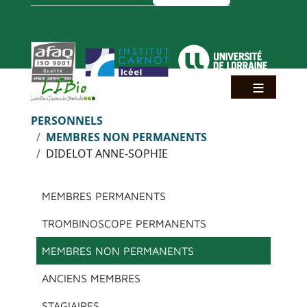
Aller au contenu principal
Panneau de gestion des cookies
Fil d'Ariane
PERSONNELS
MEMBRES NON PERMANENTS
DIDELOT ANNE-SOPHIE
Menu principal
MEMBRES PERMANENTS
TROMBINOSCOPE PERMANENTS
MEMBRES NON PERMANENTS
ANCIENS MEMBRES
STAGIAIRES