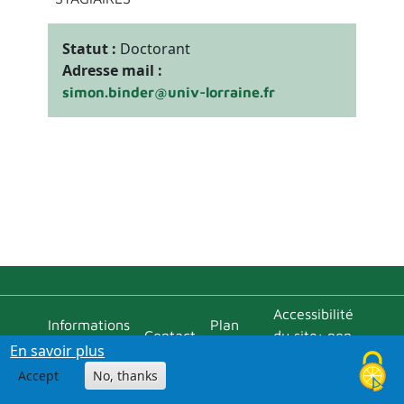
Statut :
Doctorant
Adresse mail :
simon.binder@univ-lorraine.fr
Menu bas
Accessibilité
Informations
Plan
Contact
du site: non
pratiques
d'accès
En savoir plus
conforme
Accept
No, thanks