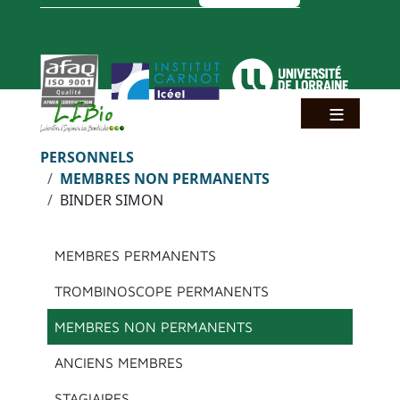
Aller au contenu principal
Panneau de gestion des cookies
Fil d'Ariane
PERSONNELS
MEMBRES NON PERMANENTS
BINDER SIMON
Menu principal
MEMBRES PERMANENTS
TROMBINOSCOPE PERMANENTS
MEMBRES NON PERMANENTS
ANCIENS MEMBRES
STAGIAIRES