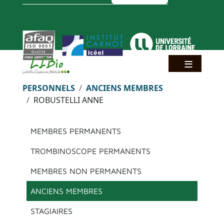
Aller au contenu principal
Panneau de gestion des cookies
Fil d'Ariane
PERSONNELS
ANCIENS MEMBRES
ROBUSTELLI ANNE
Menu principal
MEMBRES PERMANENTS
TROMBINOSCOPE PERMANENTS
MEMBRES NON PERMANENTS
ANCIENS MEMBRES
STAGIAIRES