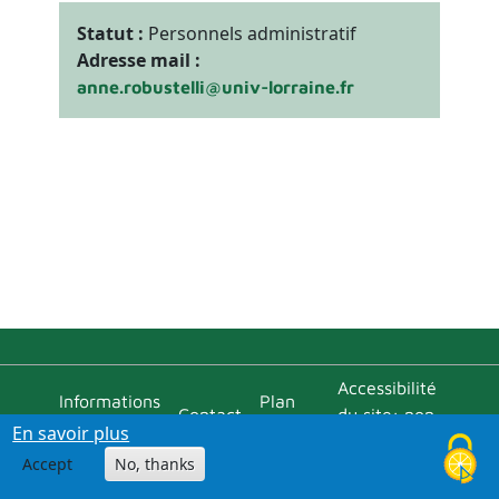
Statut :
Personnels administratif
Adresse mail :
anne.robustelli@univ-lorraine.fr
Menu bas
Accessibilité
Informations
Plan
Contact
du site: non
pratiques
d'accès
En savoir plus
conforme
Accept
No, thanks