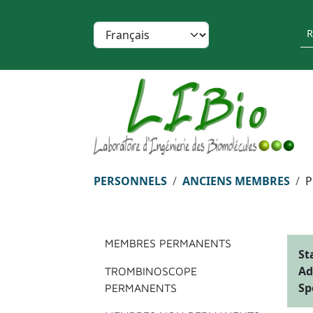
Aller au contenu principal
Panneau de gestion des cookies
Select your language
Re
Fil d'Ariane
PERSONNELS
ANCIENS MEMBRES
P
Menu principal
MEMBRES PERMANENTS
St
Ad
TROMBINOSCOPE
Sp
PERMANENTS